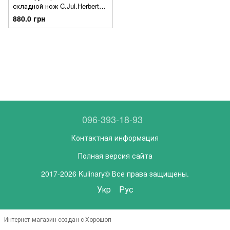
складной нож C.Jul.Herbertz
AISI 420
880.0 грн
096-393-18-93
Контактная информация
Полная версия сайта
2017-2026 Kulinary© Все права защищены.
Укр
Рус
Интернет-магазин создан с Хорошоп