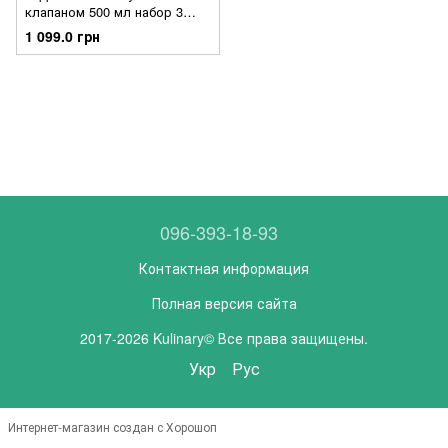
клапаном 500 мл набор 3
штуки
1 099.0 грн
096-393-18-93
Контактная информация
Полная версия сайта
2017-2026 Kulinary© Все права защищены.
Укр
Рус
Интернет-магазин создан с Хорошоп