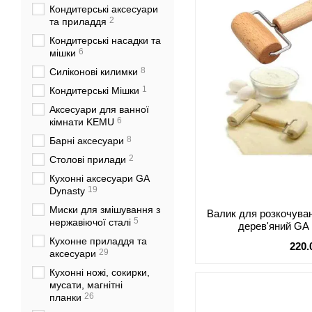
Кондитерські аксесуари
2
та приладдя
Кондитерські насадки та
6
мішки
8
Силіконові килимки
1
Кондитерські Мішки
Аксесуари для ванної
6
кімнати KEMU
8
Барні аксесуари
2
Столові прилади
Кухонні аксесуари GA
19
Dynasty
Миски для змішування з
Валик для розкочуван
5
нержавіючої сталі
дерев'яний GA
Кухонне приладдя та
220.
29
аксесуари
Кухонні ножі, сокирки,
мусати, магнітні
26
планки