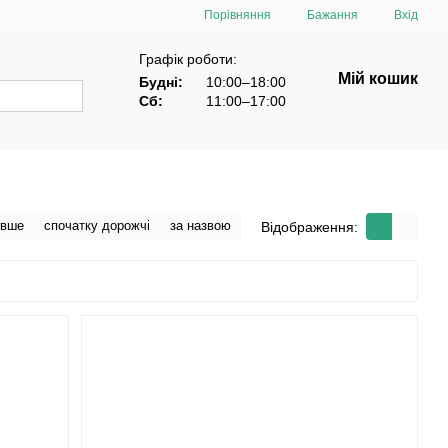
Порівняння
Бажання
Вхід
Графік роботи:
Мій кошик
Будні:
10:00–18:00
Сб:
11:00–17:00
евше
спочатку дорожчі
за назвою
Відображення: