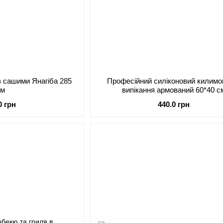
в сашими Янагіба 285
Професійний силіконовий килимо
мм
випікання армований 60*40 с
0 грн
440.0 грн