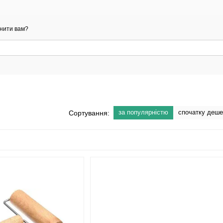
нити вам?
за популярністю
спочатку деш
Сортування: