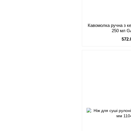
Кавомолка ручна з к
250 мл G
572.