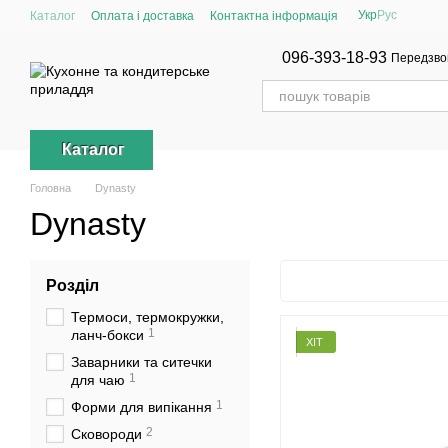
Перейти до основного контенту
Укр
Рус
Каталог
Оплата і доставка
Контактна інформація
096-393-18-93
Передзво
Каталог
Головна
Dynasty
Dynasty
Розділ
Термоси, термокружки,
1
ланч-бокси
ХІТ
Заварники та ситечки
1
для чаю
1
Форми для випікання
2
Сковороди