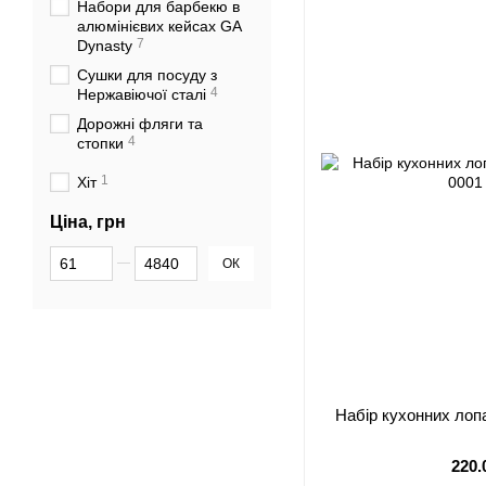
Набори для барбекю в
алюмінієвих кейсах GA
7
Dynasty
Сушки для посуду з
4
Нержавіючої сталі
Дорожні фляги та
4
стопки
1
Хіт
Ціна, грн
Від Ціна, грн
До Ціна, грн
ОК
Набір кухонних лопа
220.