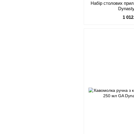
Набір столових прил
Dynast
1 012